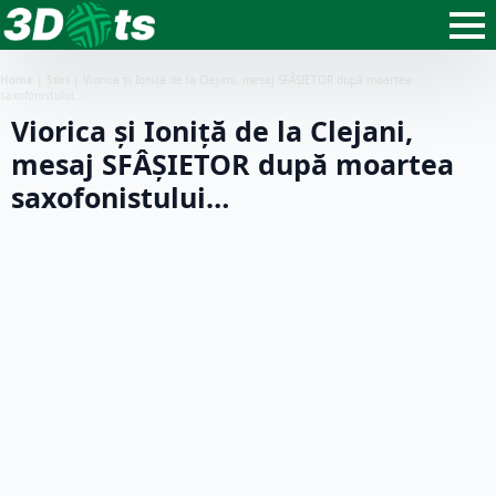
Home
|
Știri
|
Viorica și Ioniță de la Clejani, mesaj SFÂȘIETOR după moartea
saxofonistului…
Viorica și Ioniță de la Clejani,
mesaj SFÂȘIETOR după moartea
saxofonistului…