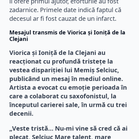
îi ofere primul ajutor, eforturile au fost
zadarnice. Primele date indică faptul că
decesul ar fi fost cauzat de un infarct.
Mesajul transmis de Viorica și Ioniță de la
Clejani
Viorica și Ioniță de la Clejani au
reacționat cu profundă tristețe la
vestea dispariției lui Memiș Selciuc,
publicând un mesaj în mediul online.
Artista a evocat cu emoție perioada în
care a colaborat cu saxofonistul, la
începutul carierei sale, în urmă cu trei
decenii.
„Veste tristă… Nu-mi vine să cred că ai
plecat, Selciuc Mare talent, mare