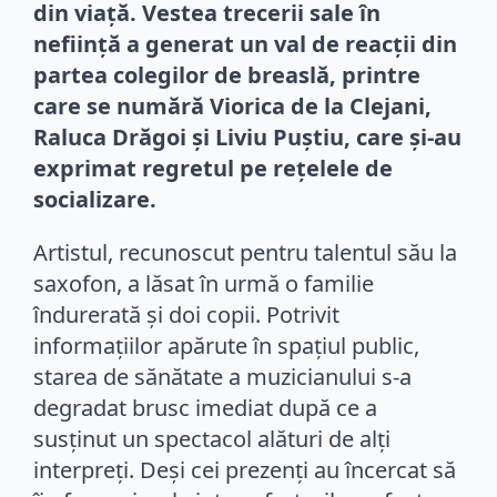
din viață. Vestea trecerii sale în
neființă a generat un val de reacții din
partea colegilor de breaslă, printre
care se numără Viorica de la Clejani,
Raluca Drăgoi și Liviu Puștiu, care și-au
exprimat regretul pe rețelele de
socializare.
Artistul, recunoscut pentru talentul său la
saxofon, a lăsat în urmă o familie
îndurerată și doi copii. Potrivit
informațiilor apărute în spațiul public,
starea de sănătate a muzicianului s-a
degradat brusc imediat după ce a
susținut un spectacol alături de alți
interpreți. Deși cei prezenți au încercat să