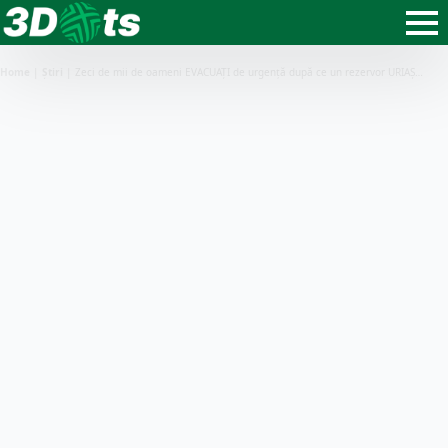
Home
|
Știri
|
Zeci de mii de oameni EVACUAȚI de urgență după ce un rezervor URIAȘ…