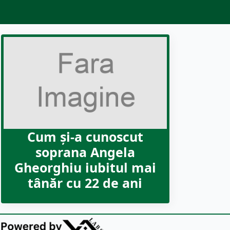
Cum şi-a cunoscut
soprana Angela
Gheorghiu iubitul mai
tânăr cu 22 de ani