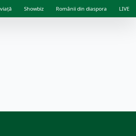
 viață
Showbiz
Românii din diaspora
LIVE