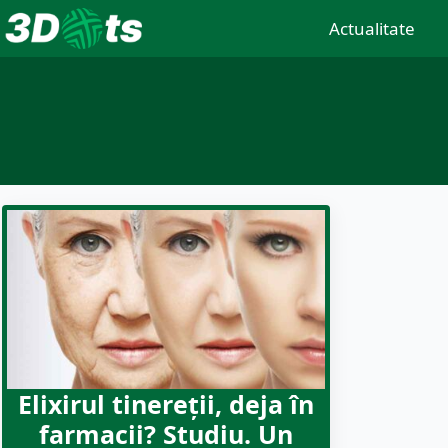
Actualitate
Elixirul tinereții, deja în
farmacii? Studiu. Un