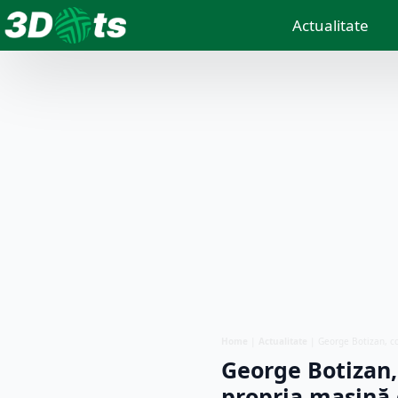
Actualitate
Home
|
Actualitate
|
George Botizan, co
George Botizan, 
propria maşină