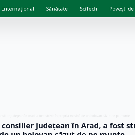
Internațional
Sănătate
SciTech
Povești de
nsilier judeţean în Arad, a fost strivit în propria maşină de un bolovan căzut de pe munte
consilier judeţean în Arad, a fost str
 de un bolovan căzut de pe munte