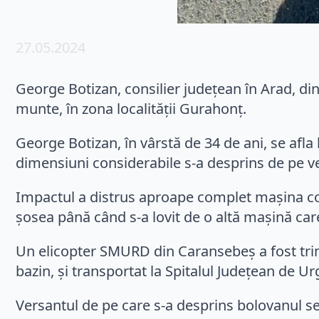
27.05.2024
George Botizan, consilier judeţean în Arad, din
munte, în zona localităţii Gurahonţ.
George Botizan, în vârstă de 34 de ani, se afla
dimensiuni considerabile s-a desprins de pe ve
Impactul a distrus aproape complet maşina cons
şosea până când s-a lovit de o altă maşină car
Un elicopter SMURD din Caransebeş a fost trimis
bazin, şi transportat la Spitalul Judeţean de U
Versantul de pe care s-a desprins bolovanul se