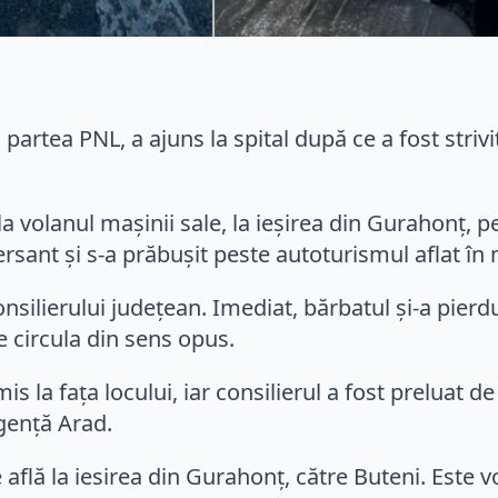
 partea PNL, a ajuns la spital după ce a fost stri
 la volanul maşinii sale, la ieşirea din Gurahonţ,
rsant şi s-a prăbuşit peste autoturismul aflat în
ilierului judeţean. Imediat, bărbatul şi-a pierd
e circula din sens opus.
 la faţa locului, iar consilierul a fost preluat de
rgenţă Arad.
 află la iesirea din Gurahonţ, către Buteni. Este 