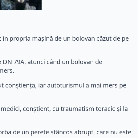
vit în propria maşină de un bolovan căzut de pe
 pe DN 79A, atunci când un bolovan de
 mers.
ut conștienţa, iar autoturismul a mai mers pe
 medici, conştient, cu traumatism toracic şi la
vorba de un perete stâncos abrupt, care nu este