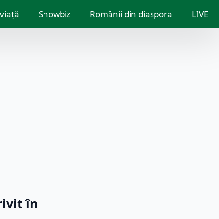
 viață
Showbiz
Românii din diaspora
LIVE
ivit în