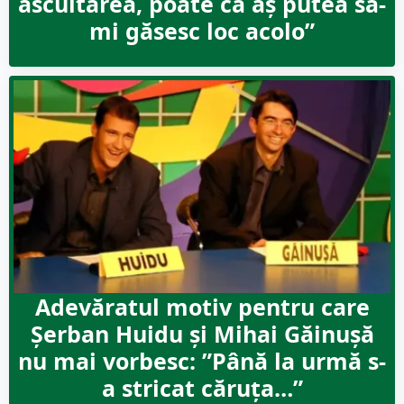
ascultarea, poate că aș putea să-
mi găsesc loc acolo”
Adevăratul motiv pentru care
Șerban Huidu și Mihai Găinușă
nu mai vorbesc: ”Până la urmă s-
a stricat căruța…”