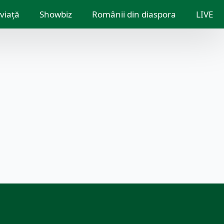
 viață
Showbiz
Românii din diaspora
LIVE