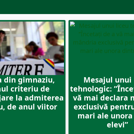
 din gimnaziu,
Mesajul unui 
ul criteriu de
tehnologic: ”Înce
jare la admiterea
vă mai declara 
u, de anul viitor
exclusivă pentr
mari ale unora
elevi”